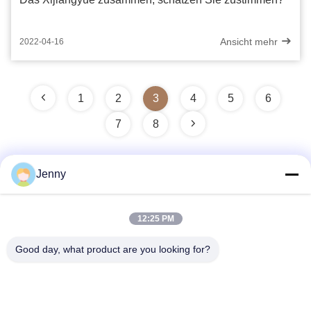
Ansicht mehr
2022-04-16
1
2
3
4
5
6
7
8
Jenny
Schnelle Kontaktaufnahme
12:25 PM
Adresse
Good day, what product are you looking for?
2 Stock 11, Nordbezirk 4 Block, Hua Yi International Expo
Mall, Wugang Road, Chancheng Area, Foshan City,
Guangdong, China.