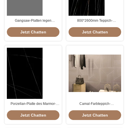
Gangsaw-Platten legen
800*2600mm Teppich-
Keramikziegel mit Teppich aus
Keramikziegel
Jetzt Chatten
Jetzt Chatten
Porzellan-Platte des Marmor-
Camal-Farbteppich-
70.8kg
Keramikziegel-
Hauptinnenteppich-Fliesen mit
Jetzt Chatten
Jetzt Chatten
CER Zertifikat