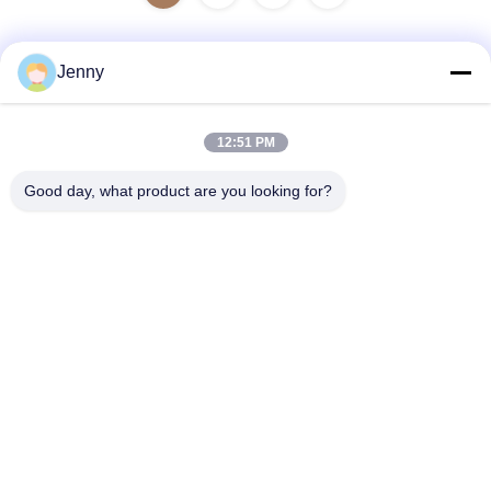
Jenny
Schnelle Kontaktaufnahme
12:51 PM
Adresse
Good day, what product are you looking for?
2 Stock 11, Nordbezirk 4 Block, Hua Yi International Expo
Mall, Wugang Road, Chancheng Area, Foshan City,
Guangdong, China.
Telefon
86--13600305763
E-Mail
info@bmceramics.com