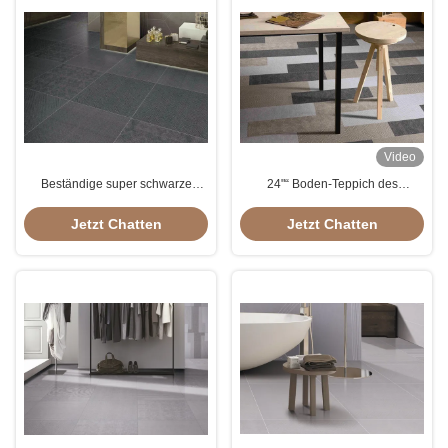
Video
Beständige super schwarze
24"“ Boden-Teppich des
Größe populärer des Fleck-
Badezimmer-X24 deckt
Beweis-Teppich-Keramikziegel-
Wärmedämmungs-Antibeleg-
Jetzt Chatten
Jetzt Chatten
600x600 Millimeter Frost der
Leistung mit Ziegeln
Farbe24x24'