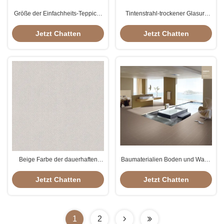
Größe der Einfachheits-Teppich-
Tintenstrahl-trockener Glasur-
Keramikziegel-Wohnteppich-
Teppich-Keramikziegel, Größen-
Fliesen 600x600mm 300x600mm
Licht Grey Color der
Jetzt Chatten
Jetzt Chatten
300x300mm
Schlafzimmer-Bodenfliese-
600*600mm
Beige Farbe der dauerhaften
Baumaterialien Boden und Wand
Größe Teppich-Blick-Porzellan-
60x60 legen Keramikziegel mit
Fliese chemischen beständigen
Teppich aus
Jetzt Chatten
Jetzt Chatten
CER Zertifikats 24x24'
1
2