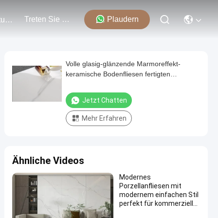
Treten Sie Mit Uns In Verbindung
Plaudern
Veranstaltungen
Volle glasig-glänzende Marmoreffekt-
keramische Bodenfliesen fertigten
besonders an,/Farbe,/Größe,/Logo Modern
Porcelain Tile
Jetzt Chatten
Mehr Erfahren
Ähnliche Videos
Modernes
Porzellanfliesen mit
modernem einfachen Stil
perfekt für kommerzielle
Projekte