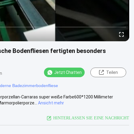
che Bodenfliesen fertigten besonders
Jetzt Chatten
Teilen
n
derne Badezimmerbodenfliese
ierporzellan-Carraras super weiße Farbe600*1200 Millimeter
armorpolierporze...
Ansicht mehr
HINTERLASSEN SIE EINE NACHRICHT