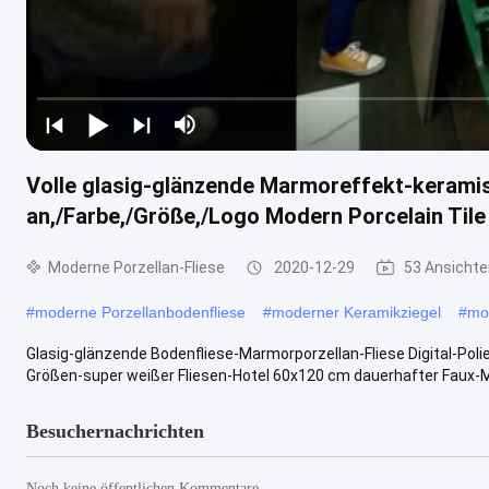
Volle glasig-glänzende Marmoreffekt-keramis
an,/Farbe,/Größe,/Logo Modern Porcelain Tile
Moderne Porzellan-Fliese
2020-12-29
53 Ansichte
#
moderne Porzellanbodenfliese
#
moderner Keramikziegel
#
mo
Glasig-glänzende Bodenfliese-Marmorporzellan-Fliese Digital-Pol
Größen-super weißer Fliesen-Hotel 60x120 cm dauerhafter Faux-M
Besuchernachrichten
Noch keine öffentlichen Kommentare