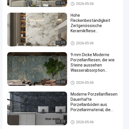
Moderne Porzellan-Fliese
00:09
2026-05-06
Hohe
Fleckenbeständigkeit
Zeitgenössische
Keramikfliese
Frostbeständigkeit Ja
Perfekt für gewerbliche
Moderne Porzellan-Fliese
00:09
2026-05-06
und private
Anwendungen
9 mm Dicke Moderne
Porzellanfliesen, die wie
Steine aussehen
Wasserabsorption
weniger als 0,5 Prozent
Langlebige stilvolle
Moderne Porzellan-Fliese
00:09
2026-05-06
Bodenbelaglösung
Moderne Porzellanfliesen
Dauerhafte
Porzellanböden aus
Porzellanmaterial, die
Langlebigkeit und
stilvolles Aussehen
Moderne Porzellan-Fliese
00:09
2026-05-06
gewährleisten