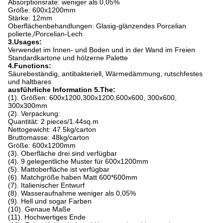
Absorptionsrate: weniger als 0,05%
Größe: 600x1200mm
Stärke: 12mm
Oberflächenbehandlungen: Glasig-glänzendes Porcelian
polierte,/Porcelian-Lech
3.Usages:
Verwendet im Innen- und Boden und in der Wand im Freien
Standardkartone und hölzerne Palette
4.Functions:
Säurebeständig, antibakteriell, Wärmedämmung, rutschfestes
und haltbares
ausführliche Information 5.The:
(1). Größen: 600x1200,300x1200,600x600, 300x600,
300x300mm
(2). Verpackung:
Quantität: 2 pieces/1.44sq.m
Nettogewicht: 47.5kg/carton
Bruttomasse: 48kg/carton
Größe: 600x1200mm
(3). Oberfläche drei sind verfügbar
(4). 9 gelegentliche Muster für 600x1200mm
(5). Mattoberfläche ist verfügbar
(6). Matchgröße haben Matt 600*600mm
(7). Italienischer Entwurf
(8). Wasseraufnahme weniger als 0,05%
(9). Hell und sogar Farben
(10). Genaue Maße
(11). Hochwertiges Ende