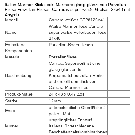
Italien-Marmor-Blick deckt Marmore glasig-glänzende Porzellan-
Fliese Porzellan-Fliesen-Carraras super weiße Größen-24x48 mit
Ziegeln
Modell
Carrara weißes CFP8126A41
Weiße Marmorfliese Carrara-
Name:
super weiße Polierbodenfliese
24x48
Enthaltene
Porzellan-Bodenfliesen
Komponenten
Material
Porzellanfliese
Carrara-Superweiß ist eine
glasig-glänzende
Beschreibung
Körpermatchporzellan-Reihe
und erstellt den Blick von
Carrara-Marmor neu
Produkt-Maße
24 x 48 x 0,47 Zoll
Stärke
12mm
unterschiedliche Oberfläche 2:
Ende
poliert, Matt
ursprünglicher Entwurf
Muster
Italiens, 9 verschiedene
Beschaffenheitskombinationen