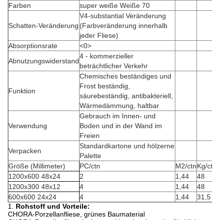
Farben
super weiße Weiße 70
V4-substantial Veränderung
Schatten-Veränderung
(Farbveränderung innerhalb
jeder Fliese)
Absorptionsrate
<0>
4 - kommerzieller
Abnutzungswiderstand
beträchtlicher Verkehr
Chemisches beständiges und
Frost beständig,
Funktion
säurebeständig, antibakteriell,
Wärmedämmung, haltbar
Gebrauch im Innen- und
Verwendung
Boden und in der Wand im
Freien
Standardkartone und hölzerne
Verpacken
Palette
Größe (Millimeter)
PC/ctn
M2/ctn
Kg/ctn
1200x600 48x24
2
1,44
48
1200x300 48x12
4
1,44
48
600x600 24x24
4
1,44
31,5
1.
Rohstoff und Vorteile:
CHORA-Porzellanfliese, grünes Baumaterial