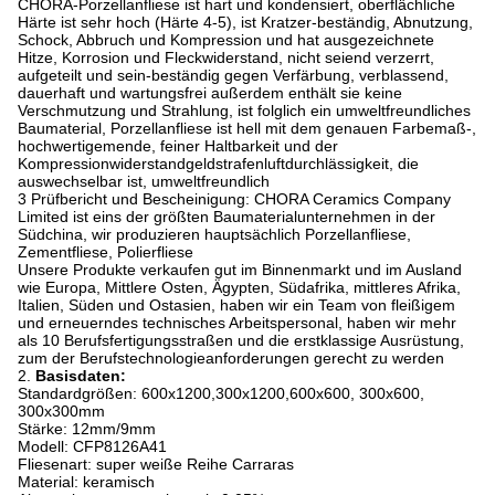
CHORA-Porzellanfliese ist hart und kondensiert, oberflächliche
Härte ist sehr hoch (Härte 4-5), ist Kratzer-beständig, Abnutzung,
Schock, Abbruch und Kompression und hat ausgezeichnete
Hitze, Korrosion und Fleckwiderstand, nicht seiend verzerrt,
aufgeteilt und sein-beständig gegen Verfärbung, verblassend,
dauerhaft und wartungsfrei außerdem enthält sie keine
Verschmutzung und Strahlung, ist folglich ein umweltfreundliches
Baumaterial, Porzellanfliese ist hell mit dem genauen Farbemaß-,
hochwertigemende, feiner Haltbarkeit und der
Kompressionwiderstandgeldstrafenluftdurchlässigkeit, die
auswechselbar ist, umweltfreundlich
3 Prüfbericht und Bescheinigung: CHORA Ceramics Company
Limited ist eins der größten Baumaterialunternehmen in der
Südchina, wir produzieren hauptsächlich Porzellanfliese,
Zementfliese, Polierfliese
Unsere Produkte verkaufen gut im Binnenmarkt und im Ausland
wie Europa, Mittlere Osten, Ägypten, Südafrika, mittleres Afrika,
Italien, Süden und Ostasien, haben wir ein Team von fleißigem
und erneuerndes technisches Arbeitspersonal, haben wir mehr
als 10 Berufsfertigungsstraßen und die erstklassige Ausrüstung,
zum der Berufstechnologieanforderungen gerecht zu werden
2.
Basisdaten:
Standardgrößen: 600x1200,300x1200,600x600, 300x600,
300x300mm
Stärke: 12mm/9mm
Modell: CFP8126A41
Fliesenart: super weiße Reihe Carraras
Material: keramisch