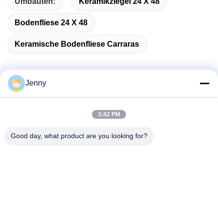
Umbauten:
Keramikziegel 24 X 48
Bodenfliese 24 X 48
Keramische Bodenfliese Carraras
Jenny
Schnelle Kontaktaufnahme
3:42 PM
Adresse
Good day, what product are you looking for?
2 Stock 11, Nordbezirk 4 Block, Hua Yi International Expo
Mall, Wugang Road, Chancheng Area, Foshan City,
Guangdong, China.
Telefon
86--13600305763
E-Mail