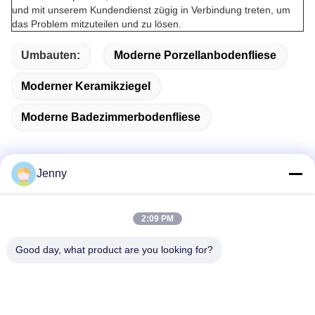
und mit unserem Kundendienst zügig in Verbindung treten, um
das Problem mitzuteilen und zu lösen.
Umbauten:
Moderne Porzellanbodenfliese
Moderner Keramikziegel
Moderne Badezimmerbodenfliese
Jenny
Schnelle Kontaktaufnahme
2:09 PM
Adresse
Good day, what product are you looking for?
2 Stock 11, Nordbezirk 4 Block, Hua Yi International Expo
Mall, Wugang Road, Chancheng Area, Foshan City,
Guangdong, China.