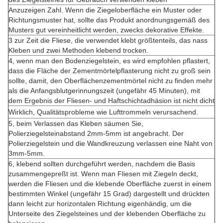
Anzuzeigen Zahl. Wenn die Ziegeloberfläche ein Muster oder
Richtungsmuster hat, sollte das Produkt anordnungsgemäß des
Musters gut vereinheitlicht werden, zwecks dekorative Effekte.
3 zur Zeit die Fliese, die verwendet klebt größtenteils, das nass
Kleben und zwei Methoden klebend trocken.
4, wenn man den Bodenziegelstein, es wird empfohlen pflastert,
dass die Fläche der Zementmörtelpflasterung nicht zu groß sein
sollte, damit, den Oberflächenzementmörtel nicht zu finden mehr
als die Anfangsblutgerinnungszeit (ungefähr 45 Minuten), mit
dem Ergebnis der Fliesen- und Haftschichtadhäsion ist nicht dicht
Wirklich, Qualitätsprobleme wie Lufttrommeln verursachend.
5, beim Verlassen das Kleben säumen Sie,
Polierziegelsteinabstand 2mm-5mm ist angebracht. Der
Polierziegelstein und die Wandkreuzung verlassen eine Naht von
3mm-5mm.
6, klebend sollten durchgeführt werden, nachdem die Basis
zusammengepreßt ist. Wenn man Fliesen mit Ziegeln deckt,
werden die Fliesen und die klebende Oberfläche zuerst in einem
bestimmten Winkel (ungefähr 15 Grad) dargestellt und drückten
dann leicht zur horizontalen Richtung eigenhändig, um die
Unterseite des Ziegelsteines und der klebenden Oberfläche zu