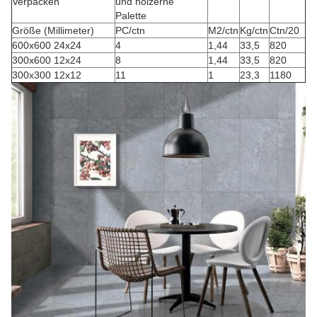
Verpacken
und hölzerne
Palette
Größe (Millimeter)
PC/ctn
M2/ctn
Kg/ctn
Ctn/20
600x600 24x24
4
1,44
33,5
820
300x600 12x24
8
1,44
33,5
820
300x300 12x12
11
1
23,3
1180