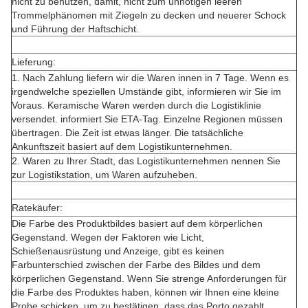
nicht zu benutzen, damit, nicht zum unnötigen leeren
Trommelphänomen mit Ziegeln zu decken und neuerer Schock
und Führung der Haftschicht.
Lieferung:
1. Nach Zahlung liefern wir die Waren innen in 7 Tage. Wenn es
irgendwelche speziellen Umstände gibt, informieren wir Sie im
Voraus. Keramische Waren werden durch die Logistiklinie
versendet. informiert Sie ETA-Tag. Einzelne Regionen müssen
übertragen. Die Zeit ist etwas länger. Die tatsächliche
Ankunftszeit basiert auf dem Logistikunternehmen.
2. Waren zu Ihrer Stadt, das Logistikunternehmen nennen Sie
zur Logistikstation, um Waren aufzuheben.
Ratekäufer:
Die Farbe des Produktbildes basiert auf dem körperlichen
Gegenstand. Wegen der Faktoren wie Licht,
Schießenausrüstung und Anzeige, gibt es keinen
Farbunterschied zwischen der Farbe des Bildes und dem
körperlichen Gegenstand. Wenn Sie strenge Anforderungen für
die Farbe des Produktes haben, können wir Ihnen eine kleine
Probe schicken, um zu bestätigen, dass das Porto gezahlt