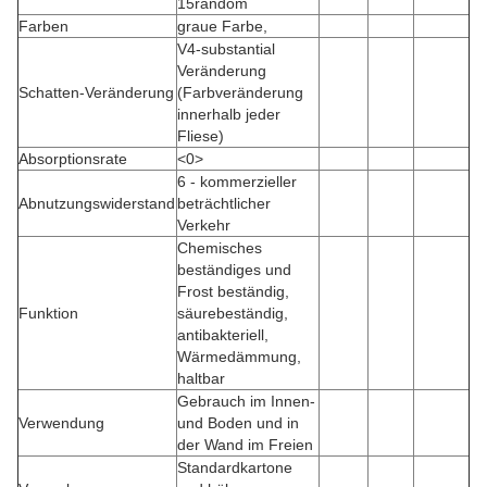
15random
Farben
graue Farbe,
V4-substantial
Veränderung
Schatten-Veränderung
(Farbveränderung
innerhalb jeder
Fliese)
Absorptionsrate
<0>
6 - kommerzieller
Abnutzungswiderstand
beträchtlicher
Verkehr
Chemisches
beständiges und
Frost beständig,
Funktion
säurebeständig,
antibakteriell,
Wärmedämmung,
haltbar
Gebrauch im Innen-
Verwendung
und Boden und in
der Wand im Freien
Standardkartone