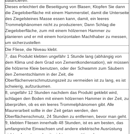
balancieren.
Dieses erleichtert die Beseitigung von Blasen; Klopfen Sie dann
die Ziegeloberfläche mit einem Hammerstiel, damit die Unterseite
des Ziegelsteines Masse essen kann, damit, ein leeres
Trommelphänomen nicht zu produzieren; Dann Schlag die
Ziegeloberfläche, zum mit einem hölzernen Hammer zu
planieren und er mit einem horizontalen Machthaber zu messen,
um sicherzustellen
Die Fliese, die Niveau klebt.
7, das Produkt klebten ungefähr 1 Stunde lang (abhängig von
dem Klima und dem Grad von Zementkondensation), wir müssen
die hölzerne Kleie benutzen, oder der Schwamm zum Säubern
den Zementschlamm in der Zeit, die
Oberflächenverschmutzungszeit zu vermeiden ist zu lang, es ist
schwierig, aufzuräumen.
8, ungefähr 12 Stunden nachdem das Produkt geklebt wird,
schlagen den Boden mit einem hölzernen Hammer in der Zeit, zu
überprüfen, ob es ein leeres Trommelphänomen gibt. Alle
Maurerarbeit sollte in der Zeit getan werden, den
Oberflächenschmutz, 24 Stunden zu entfernen, bevor man geht.
9, klebten Fliesen innerhalb 48 Stunden, ist es am besten, das
umfangreiche Einwachsen und andere elektrische Ausrüstung