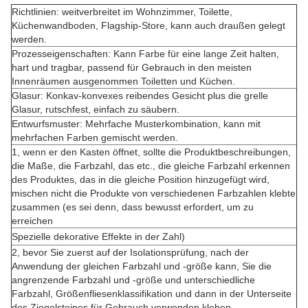
Richtlinien: weitverbreitet im Wohnzimmer, Toilette,
Küchenwandboden, Flagship-Store, kann auch draußen gelegt
werden.
Prozesseigenschaften: Kann Farbe für eine lange Zeit halten,
hart und tragbar, passend für Gebrauch in den meisten
Innenräumen ausgenommen Toiletten und Küchen.
Glasur: Konkav-konvexes reibendes Gesicht plus die grelle
Glasur, rutschfest, einfach zu säubern.
Entwurfsmuster: Mehrfache Musterkombination, kann mit
mehrfachen Farben gemischt werden.
1, wenn er den Kasten öffnet, sollte die Produktbeschreibungen,
die Maße, die Farbzahl, das etc., die gleiche Farbzahl erkennen
des Produktes, das in die gleiche Position hinzugefügt wird,
mischen nicht die Produkte von verschiedenen Farbzahlen klebte
zusammen (es sei denn, dass bewusst erfordert, um zu
erreichen
Spezielle dekorative Effekte in der Zahl)
2, bevor Sie zuerst auf der Isolationsprüfung, nach der
Anwendung der gleichen Farbzahl und -größe kann, Sie die
angrenzende Farbzahl und -größe und unterschiedliche
Farbzahl, Größenfliesenklassifikation und dann in der Unterseite
des Ziegelsteines für Gebrauch verwenden kleben