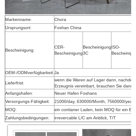
Markenname:
Chora
Ursprungsort:
Foshan China
CER-
Bescheinigung
ISO-
Bescheinigung:
Bescheinigung
3C
Bescheinigu
OEM-/ODMverfügbarkeit:
Ja
wenn die Waren auf Lager dann, nachdem
Lieferfrist:
Erzeugnis vereinbart, brauchen Sie dann 
Anfangshafen:
Neuer Hafen Foshans
Versorgungs-Fähigkeit:
21000/day, 630000/Month, 7560000/year
MOQ:
ein contianer Laden, kein MOQ für ein Einz
Zahlungsbedingungen:
irrevercable L/C am Anblick, T/T