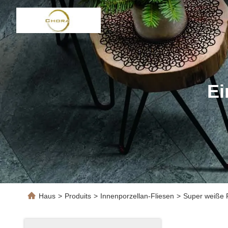
Ei
Haus
>
Produits
>
Innenporzellan-Fliesen
>
Super weiße F