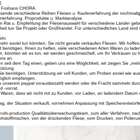
E
ik Foshans CHORA.
ssende verschiedene Reihen Fliesen u. Kaufenerfahrung der nochmali
rterfahrung. Proprodukte u. Marktanalyse.
n Rat u. Empfehlung der Fliesenauswahl für verschiedene Länder gebe
eit tun Sie Projekt oder Großhandel. Für unterschiedliches Land sind
.
ehr.
mehr soviel tun könnten, Sie nicht gerade verkaufen Fliesen. Wir hoffen
benötigen, Ihnen zu helfen, viele verschiedenen Arten Waren zu laden,
, könnten wir es tun, wir werden geschmeichelt, um Ihr Vertrauen zu
uns an.
en seit dem Tag einen, geben uns eine Möglichkeit, wir zeigen Sie „meh
tützung.
Sie benötigen, Unterstützung wir voll Kunden, um Proben soviel wie au
möglich empfangen.
zu unserem paypal vorausbezahlt werden oder die Fracht sammeln dur
nd -vorrat.
 Waren, dass wir nicht mit zu Kunden, vor Laden, an ladendem Datum oka
rag, der Situation verkauft, vornehmen Anpassung mit Speicherentwürfe
rufs-production Qualitätsüberwachungsteam, zum aller Verfahren, na
hstoffmischen, von der drückenden Fliese, vom Drucken, von Polierus