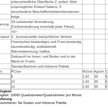
unterschiedliche Oberfläche 2: poliert, Matt
ursprünglicher Entwurf Italiens, 9
verschiedene Beschaffenheitskombinationen
beige
V4-substantial Veränderung
derung
(Farbveränderung innerhalb jeder Fliese)
<0>
rstand
4 - kommerzieller beträchtlicher Verkehr
Chemisches beständiges und Frost beständig,
säurebeständig, antibakteriell,
Wärmedämmung, haltbar
Gebrauch im Innen- und Boden und in der
Wand im Freien
Standardkartone und hölzerne Palette
r)
PC/ctn
M2/ctn
Kg/ctn
C
6
1,92
35
8
12
1,92
35
8
12
1,92
35
8
higkeit
igkeit: 10000 Quadratmeter/Quadratmeter pro Monat
eferung
artonieren Sie Kasten und hölzerne Palette