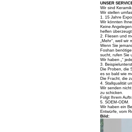
UNSER SERVIC
Wir sind Keram
Wir stellen umfa
1. 15 Jahre Expo
Wir könnten Ihne
Keine Angelegenh
helfen überzeugt
2. Fliesen und m
„Mehr“, weil wir 
Wenn Sie jemand 
Foshan benötigen
sucht, rufen Sie 
Wir haben „“ jed
3. Beispielunters
Die Proben, die 
es so bald wie 
Die Fracht, die 
4. Stallqualität u
Wir senden nicht
zu schicken.
Folgt Ihrem Auft
5. SOEM-ODM.
Wir haben ein Be
Entwürfe, vom Ro
Bild: