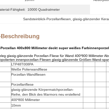
erial-Fähigkeit:
10000 Quadratmeter
Sandsteinblick-Porzellanfliesen
, 
glasig-glänzender Kera
-Beschreibung
Porzellan 400x800 Millimeter deckt super weißes Farbinnenporzel
Beleg glasig-glänzende Porzellan-Fliese für Wand 400*800 Millimeter 
polierten innenporzellan-Fliesen glasig-glänzende Größen-Wand-spani
LTP48T008PA
Weiße Polierwandfliese
Porzellan-Wandfliesen
Porzellanfliese
glasig-glänzende Körpermatchporzellan-
Reihe, den Blick des Marmors neu erstellend
400*800 Millimeter
10mm