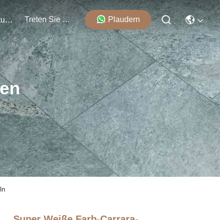
Treten Sie Mit Uns In Verbindung
Plaudern
Veranstaltungen
ten
ln
Super Weiße Farb-Carrara-