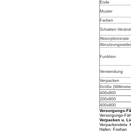
Ende
Muster
Farben
Schatten-Verän
Absorptionsrate
Abnutzungswide
Funktion
Verwendung
Verpacken
Größe (Millimete
400x800
200x800
400x800
Versorgungs-Fä
Versorgungs-Fäh
Verpacken u. Li
Verpackendeta: K
Hafen: Foshan