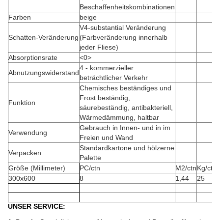
Beschaffenheitskombinationen
Farben
beige
V4-substantial Veränderung
Schatten-Veränderung
(Farbveränderung innerhalb
jeder Fliese)
Absorptionsrate
<0>
4 - kommerzieller
Abnutzungswiderstand
beträchtlicher Verkehr
Chemisches beständiges und
Frost beständig,
Funktion
säurebeständig, antibakteriell,
Wärmedämmung, haltbar
Gebrauch in Innen- und in im
Verwendung
Freien und Wand
Standardkartone und hölzerne
Verpacken
Palette
Größe (Millimeter)
PC/ctn
M2/ctn
Kg/ctn
300x600
8
1,44
25
UNSER SERVICE: