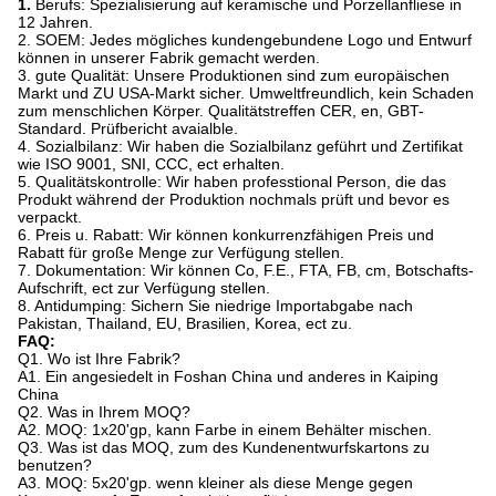
1.
Berufs: Spezialisierung auf keramische und Porzellanfliese in
12 Jahren.
2. SOEM: Jedes mögliches kundengebundene Logo und Entwurf
können in unserer Fabrik gemacht werden.
3. gute Qualität: Unsere Produktionen sind zum europäischen
Markt und ZU USA-Markt sicher. Umweltfreundlich, kein Schaden
zum menschlichen Körper. Qualitätstreffen CER, en, GBT-
Standard. Prüfbericht avaialble.
4. Sozialbilanz: Wir haben die Sozialbilanz geführt und Zertifikat
wie ISO 9001, SNI, CCC, ect erhalten.
5. Qualitätskontrolle: Wir haben professtional Person, die das
Produkt während der Produktion nochmals prüft und bevor es
verpackt.
6. Preis u. Rabatt: Wir können konkurrenzfähigen Preis und
Rabatt für große Menge zur Verfügung stellen.
7. Dokumentation: Wir können Co, F.E., FTA, FB, cm, Botschafts-
Aufschrift, ect zur Verfügung stellen.
8. Antidumping: Sichern Sie niedrige Importabgabe nach
Pakistan, Thailand, EU, Brasilien, Korea, ect zu.
FAQ:
Q1. Wo ist Ihre Fabrik?
A1. Ein angesiedelt in Foshan China und anderes in Kaiping
China
Q2. Was in Ihrem MOQ?
A2. MOQ: 1x20'gp, kann Farbe in einem Behälter mischen.
Q3. Was ist das MOQ, zum des Kundenentwurfskartons zu
benutzen?
A3. MOQ: 5x20'gp. wenn kleiner als diese Menge gegen