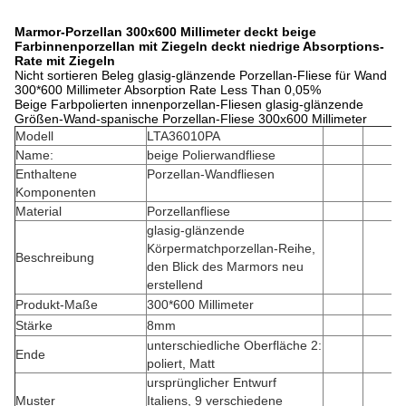
Marmor-Porzellan 300x600 Millimeter deckt beige
Farbinnenporzellan mit Ziegeln deckt niedrige Absorptions-
Rate mit Ziegeln
Nicht sortieren Beleg glasig-glänzende Porzellan-Fliese für Wand
300*600 Millimeter Absorption Rate Less Than 0,05%
Beige Farbpolierten innenporzellan-Fliesen glasig-glänzende
Größen-Wand-spanische Porzellan-Fliese 300x600 Millimeter
Modell
LTA36010PA
Name:
beige Polierwandfliese
Enthaltene
Porzellan-Wandfliesen
Komponenten
Material
Porzellanfliese
glasig-glänzende
Körpermatchporzellan-Reihe,
Beschreibung
den Blick des Marmors neu
erstellend
Produkt-Maße
300*600 Millimeter
Stärke
8mm
unterschiedliche Oberfläche 2:
Ende
poliert, Matt
ursprünglicher Entwurf
Muster
Italiens, 9 verschiedene