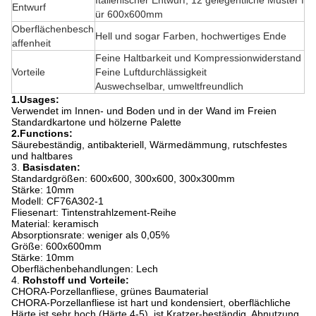
Italienischer Entwurf, 12 gelegentliche Muster f
Entwurf
ür 600x600mm
Oberflächenbesch
Hell und sogar Farben, hochwertiges Ende
affenheit
Feine Haltbarkeit und Kompressionwiderstand
Vorteile
Feine Luftdurchlässigkeit
Auswechselbar, umweltfreundlich
1.Usages:
Verwendet im Innen- und Boden und in der Wand im Freien
Standardkartone und hölzerne Palette
2.Functions:
Säurebeständig, antibakteriell, Wärmedämmung, rutschfestes
und haltbares
3.
Basisdaten:
Standardgrößen: 600x600, 300x600, 300x300mm
Stärke: 10mm
Modell: CF76A302-1
Fliesenart: Tintenstrahlzement-Reihe
Material: keramisch
Absorptionsrate: weniger als 0,05%
Größe: 600x600mm
Stärke: 10mm
Oberflächenbehandlungen: Lech
4.
Rohstoff und Vorteile:
CHORA-Porzellanfliese, grünes Baumaterial
CHORA-Porzellanfliese ist hart und kondensiert, oberflächliche
Härte ist sehr hoch (Härte 4-5), ist Kratzer-beständig, Abnutzung,