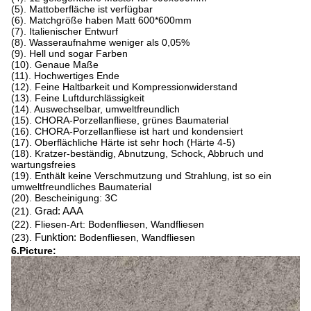
(5). Mattoberfläche ist verfügbar
(6). Matchgröße haben Matt 600*600mm
(7). Italienischer Entwurf
(8). Wasseraufnahme weniger als 0,05%
(9). Hell und sogar Farben
(10). Genaue Maße
(11). Hochwertiges Ende
(12). Feine Haltbarkeit und Kompressionwiderstand
(13). Feine Luftdurchlässigkeit
(14). Auswechselbar, umweltfreundlich
(15). CHORA-Porzellanfliese, grünes Baumaterial
(16). CHORA-Porzellanfliese ist hart und kondensiert
(17). Oberflächliche Härte ist sehr hoch (Härte 4-5)
(18). Kratzer-beständig, Abnutzung, Schock, Abbruch und
wartungsfreies
(19). Enthält keine Verschmutzung und Strahlung, ist so ein
umweltfreundliches Baumaterial
(20). Bescheinigung: 3C
(21).
Grad: AAA
(22). Fliesen-Art: Bodenfliesen, Wandfliesen
(23).
Funktion:
Bodenfliesen, Wandfliesen
6.Picture: