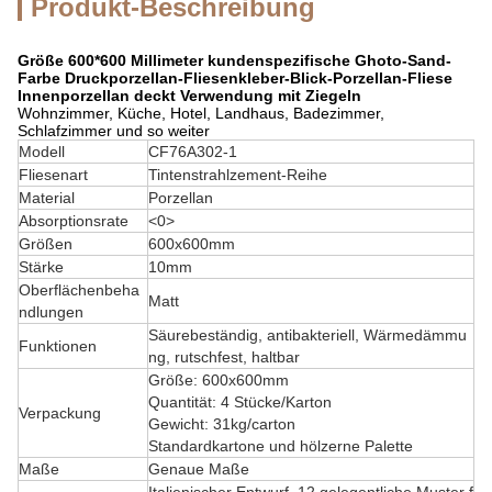
Produkt-Beschreibung
Größe 600*600 Millimeter kundenspezifische Ghoto-Sand-
Farbe Druckporzellan-Fliesenkleber-Blick-Porzellan-Fliese
Innenporzellan deckt Verwendung mit Ziegeln
Wohnzimmer, Küche, Hotel, Landhaus, Badezimmer,
Schlafzimmer und so weiter
Modell
CF76A302-1
Fliesenart
Tintenstrahlzement-Reihe
Material
Porzellan
Absorptionsrate
<0>
Größen
600x600mm
Stärke
10mm
Oberflächenbeha
Matt
ndlungen
Säurebeständig, antibakteriell, Wärmedämmu
Funktionen
ng, rutschfest, haltbar
Größe: 600x600mm
Quantität: 4 Stücke/Karton
Verpackung
Gewicht: 31kg/carton
Standardkartone und hölzerne Palette
Maße
Genaue Maße