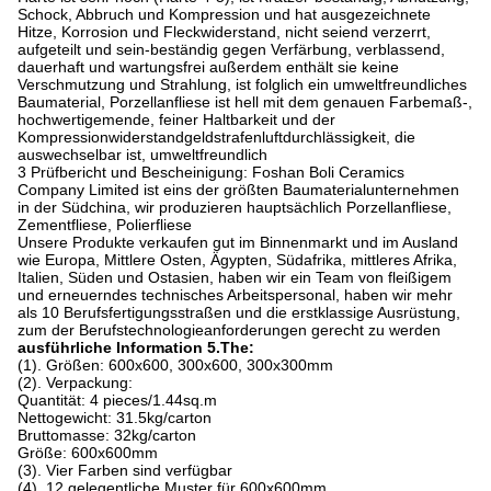
Schock, Abbruch und Kompression und hat ausgezeichnete
Hitze, Korrosion und Fleckwiderstand, nicht seiend verzerrt,
aufgeteilt und sein-beständig gegen Verfärbung, verblassend,
dauerhaft und wartungsfrei außerdem enthält sie keine
Verschmutzung und Strahlung, ist folglich ein umweltfreundliches
Baumaterial, Porzellanfliese ist hell mit dem genauen Farbemaß-,
hochwertigemende, feiner Haltbarkeit und der
Kompressionwiderstandgeldstrafenluftdurchlässigkeit, die
auswechselbar ist, umweltfreundlich
3 Prüfbericht und Bescheinigung: Foshan Boli Ceramics
Company Limited ist eins der größten Baumaterialunternehmen
in der Südchina, wir produzieren hauptsächlich Porzellanfliese,
Zementfliese, Polierfliese
Unsere Produkte verkaufen gut im Binnenmarkt und im Ausland
wie Europa, Mittlere Osten, Ägypten, Südafrika, mittleres Afrika,
Italien, Süden und Ostasien, haben wir ein Team von fleißigem
und erneuerndes technisches Arbeitspersonal, haben wir mehr
als 10 Berufsfertigungsstraßen und die erstklassige Ausrüstung,
zum der Berufstechnologieanforderungen gerecht zu werden
ausführliche Information 5.The:
(1). Größen: 600x600, 300x600, 300x300mm
(2). Verpackung:
Quantität: 4 pieces/1.44sq.m
Nettogewicht: 31.5kg/carton
Bruttomasse: 32kg/carton
Größe: 600x600mm
(3). Vier Farben sind verfügbar
(4). 12 gelegentliche Muster für 600x600mm