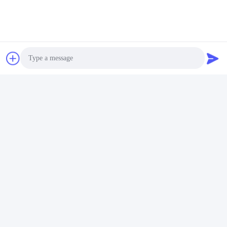
Photo
Video Call
Audio Call