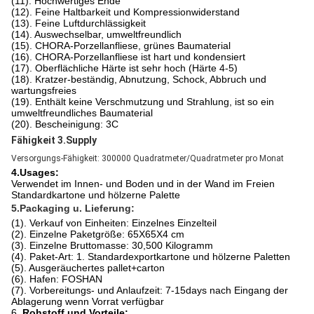
(11). Hochwertiges Ende
(12). Feine Haltbarkeit und Kompressionwiderstand
(13). Feine Luftdurchlässigkeit
(14). Auswechselbar, umweltfreundlich
(15). CHORA-Porzellanfliese, grünes Baumaterial
(16). CHORA-Porzellanfliese ist hart und kondensiert
(17). Oberflächliche Härte ist sehr hoch (Härte 4-5)
(18). Kratzer-beständig, Abnutzung, Schock, Abbruch und
wartungsfreies
(19). Enthält keine Verschmutzung und Strahlung, ist so ein
umweltfreundliches Baumaterial
(20). Bescheinigung: 3C
Fähigkeit 3.Supply
Versorgungs-Fähigkeit: 300000 Quadratmeter/Quadratmeter pro Monat
4.Usages:
Verwendet im Innen- und Boden und in der Wand im Freien
Standardkartone und hölzerne Palette
5.Packaging u. Lieferung:
(1). Verkauf von Einheiten: Einzelnes Einzelteil
(2). Einzelne Paketgröße: 65X65X4 cm
(3). Einzelne Bruttomasse: 30,500 Kilogramm
(4). Paket-Art: 1. Standardexportkartone und hölzerne Paletten
(5). Ausgeräuchertes pallet+carton
(6). Hafen: FOSHAN
(7). Vorbereitungs- und Anlaufzeit: 7-15days nach Eingang der
Ablagerung wenn Vorrat verfügbar
6.
Rohstoff und Vorteile: