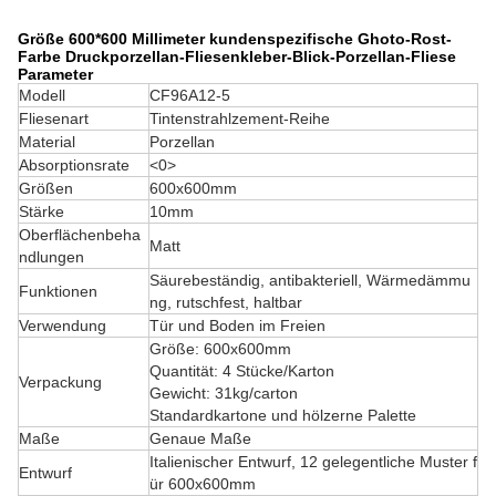
Größe 600*600 Millimeter kundenspezifische Ghoto-Rost-
Farbe Druckporzellan-Fliesenkleber-Blick-Porzellan-Fliese
Parameter
Modell
CF96A12-5
Fliesenart
Tintenstrahlzement-Reihe
Material
Porzellan
Absorptionsrate
<0>
Größen
600x600mm
Stärke
10mm
Oberflächenbeha
Matt
ndlungen
Säurebeständig, antibakteriell, Wärmedämmu
Funktionen
ng, rutschfest, haltbar
Verwendung
Tür und Boden im Freien
Größe: 600x600mm
Quantität: 4 Stücke/Karton
Verpackung
Gewicht: 31kg/carton
Standardkartone und hölzerne Palette
Maße
Genaue Maße
Italienischer Entwurf, 12 gelegentliche Muster f
Entwurf
ür 600x600mm