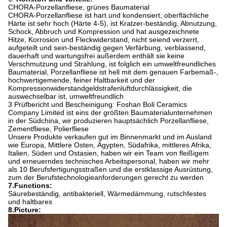
CHORA-Porzellanfliese, grünes Baumaterial
CHORA-Porzellanfliese ist hart und kondensiert, oberflächliche
Härte ist sehr hoch (Härte 4-5), ist Kratzer-beständig, Abnutzung,
Schock, Abbruch und Kompression und hat ausgezeichnete
Hitze, Korrosion und Fleckwiderstand, nicht seiend verzerrt,
aufgeteilt und sein-beständig gegen Verfärbung, verblassend,
dauerhaft und wartungsfrei außerdem enthält sie keine
Verschmutzung und Strahlung, ist folglich ein umweltfreundliches
Baumaterial, Porzellanfliese ist hell mit dem genauen Farbemaß-,
hochwertigemende, feiner Haltbarkeit und der
Kompressionwiderstandgeldstrafenluftdurchlässigkeit, die
auswechselbar ist, umweltfreundlich
3 Prüfbericht und Bescheinigung: Foshan Boli Ceramics
Company Limited ist eins der größten Baumaterialunternehmen
in der Südchina, wir produzieren hauptsächlich Porzellanfliese,
Zementfliese, Polierfliese
Unsere Produkte verkaufen gut im Binnenmarkt und im Ausland
wie Europa, Mittlere Osten, Ägypten, Südafrika, mittleres Afrika,
Italien, Süden und Ostasien, haben wir ein Team von fleißigem
und erneuerndes technisches Arbeitspersonal, haben wir mehr
als 10 Berufsfertigungsstraßen und die erstklassige Ausrüstung,
zum der Berufstechnologieanforderungen gerecht zu werden
7.Functions:
Säurebeständig, antibakteriell, Wärmedämmung, rutschfestes
und haltbares
8.Picture: