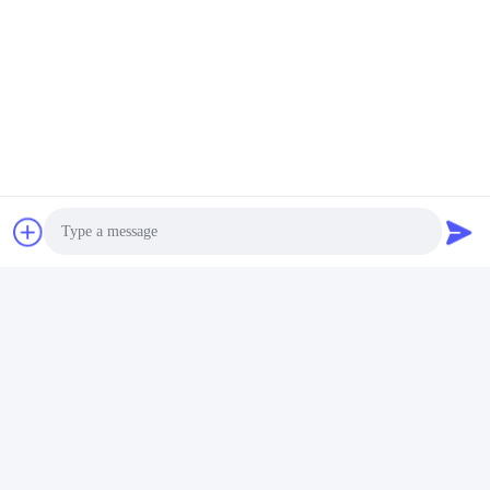
Photo
Video Call
Audio Call