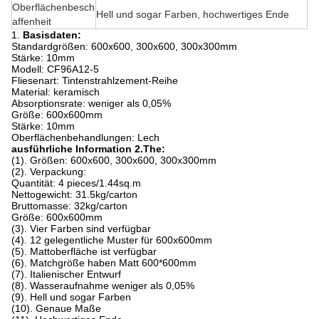
Oberflächenbesch
Hell und sogar Farben, hochwertiges Ende
affenheit
1.
Basisdaten:
Standardgrößen: 600x600, 300x600, 300x300mm
Stärke: 10mm
Modell: CF96A12-5
Fliesenart: Tintenstrahlzement-Reihe
Material: keramisch
Absorptionsrate: weniger als 0,05%
Größe: 600x600mm
Stärke: 10mm
Oberflächenbehandlungen: Lech
ausführliche Information 2.The:
(1). Größen: 600x600, 300x600, 300x300mm
(2). Verpackung:
Quantität: 4 pieces/1.44sq.m
Nettogewicht: 31.5kg/carton
Bruttomasse: 32kg/carton
Größe: 600x600mm
(3). Vier Farben sind verfügbar
(4). 12 gelegentliche Muster für 600x600mm
(5). Mattoberfläche ist verfügbar
(6). Matchgröße haben Matt 600*600mm
(7). Italienischer Entwurf
(8). Wasseraufnahme weniger als 0,05%
(9). Hell und sogar Farben
(10). Genaue Maße