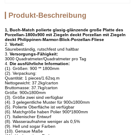
Produkt-Beschreibung
1, Buch-Match polierte glasig-glänzende große Platte des
Porzellan-1800x900 mit Ziegeln deckt Porzellan mit Ziegeln
deckt Philippinen-Marmor-Blick-Porzellan-Fliese
2.
Vorteil:
Säurebeständig, rutschfest und haltbar
3.
Versorgungs-Fähigkeit:
3000 Quadratmeter/Quadratmeter pro Tag
4.
Die ausführliche Information:
(1). Größen: 900 ** 1800mm
(2). Verpackung:
Quantität: 1 pieces/1.62sq.m
Nettogewicht: 37.2kg/carton
Bruttomasse: 37.7kg/carton
Größe: 900x1800mm
(3). Größe zwei sind verfügbar
(4). 3 gelegentliche Muster für 900x1800mm
(5). Polierte Oberfläche ist verfügbar
(6). Matchgröße haben Polier 900*1800mm
(7). Italienischer Entwurf
(8). Wasseraufnahme weniger als 0,5%
(9). Hell und sogar Farben
(10). Genaue Maße