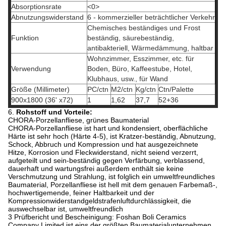
Absorptionsrate
<0>
Abnutzungswiderstand
6 - kommerzieller beträchtlicher Verkehr
Chemisches beständiges und Frost
Funktion
beständig, säurebeständig,
antibakteriell, Wärmedämmung, haltbar
Wohnzimmer, Esszimmer, etc. für
Verwendung
Boden, Büro, Kaffeestube, Hotel,
Klubhaus, usw., für Wand
Größe (Millimeter)
PC/ctn
M2/ctn
Kg/ctn
Ctn/Palette
900x1800 (36' x72)
1
1,62
37,7
52+36
6.
Rohstoff und Vorteile:
CHORA-Porzellanfliese, grünes Baumaterial
CHORA-Porzellanfliese ist hart und kondensiert, oberflächliche
Härte ist sehr hoch (Härte 4-5), ist Kratzer-beständig, Abnutzung,
Schock, Abbruch und Kompression und hat ausgezeichnete
Hitze, Korrosion und Fleckwiderstand, nicht seiend verzerrt,
aufgeteilt und sein-beständig gegen Verfärbung, verblassend,
dauerhaft und wartungsfrei außerdem enthält sie keine
Verschmutzung und Strahlung, ist folglich ein umweltfreundliches
Baumaterial, Porzellanfliese ist hell mit dem genauen Farbemaß-,
hochwertigemende, feiner Haltbarkeit und der
Kompressionwiderstandgeldstrafenluftdurchlässigkeit, die
auswechselbar ist, umweltfreundlich
3 Prüfbericht und Bescheinigung: Foshan Boli Ceramics
Company Limited ist eins der größten Baumaterialunternehmen