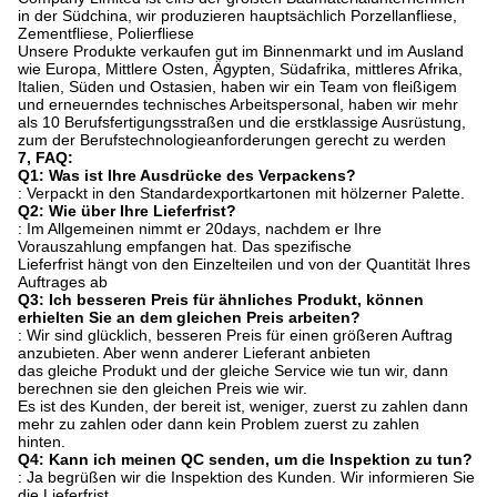
in der Südchina, wir produzieren hauptsächlich Porzellanfliese,
Zementfliese, Polierfliese
Unsere Produkte verkaufen gut im Binnenmarkt und im Ausland
wie Europa, Mittlere Osten, Ägypten, Südafrika, mittleres Afrika,
Italien, Süden und Ostasien, haben wir ein Team von fleißigem
und erneuerndes technisches Arbeitspersonal, haben wir mehr
als 10 Berufsfertigungsstraßen und die erstklassige Ausrüstung,
zum der Berufstechnologieanforderungen gerecht zu werden
7, FAQ:
Q1: Was ist Ihre Ausdrücke des Verpackens?
: Verpackt in den Standardexportkartonen mit hölzerner Palette.
Q2: Wie über Ihre Lieferfrist?
: Im Allgemeinen nimmt er 20days, nachdem er Ihre
Vorauszahlung empfangen hat. Das spezifische
Lieferfrist hängt von den Einzelteilen und von der Quantität Ihres
Auftrages ab
Q3: Ich besseren Preis für ähnliches Produkt, können
erhielten Sie an dem gleichen Preis arbeiten?
: Wir sind glücklich, besseren Preis für einen größeren Auftrag
anzubieten. Aber wenn anderer Lieferant anbieten
das gleiche Produkt und der gleiche Service wie tun wir, dann
berechnen sie den gleichen Preis wie wir.
Es ist des Kunden, der bereit ist, weniger, zuerst zu zahlen dann
mehr zu zahlen oder dann kein Problem zuerst zu zahlen
hinten.
Q4: Kann ich meinen QC senden, um die Inspektion zu tun?
: Ja begrüßen wir die Inspektion des Kunden. Wir informieren Sie
die Lieferfrist