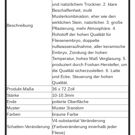
und natürlichem Trockner. 2. klare
Beschaffenheit, multi
Musterkombination, eher wie den
wirklichen Stein, natürlicher. 3. große
Beschreibung
Pflasterung, mehr Atmosphäre. 4.
Rohstoff der hohen Qualität für
Fliesenembryo, doppelte
nullwasseraufnahme, aller keramische
Embryo, Zündung der hohen
Temperatur, hohes Maß Verglasung. 5.
produziert durch Foshan-Hersteller, um
die Qualität sicherzustellen. 6. Latte
und Ecke, Steuerung der hohen
Qualität.
Produkt-Maße
36 x 72 Zoll
Stärke
10-10.3mm
Ende
polierte Oberfläche
Muster
Muster 3random
Farben
braune Farbe
V4-substantial Veränderung
Schatten-Veränderung
(Farbveränderung innerhalb jeder
Fliese)