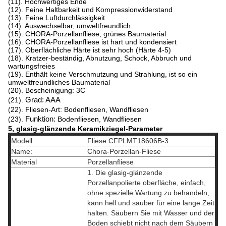
(11). Hochwertiges Ende
(12). Feine Haltbarkeit und Kompressionwiderstand
(13). Feine Luftdurchlässigkeit
(14). Auswechselbar, umweltfreundlich
(15). CHORA-Porzellanfliese, grünes Baumaterial
(16). CHORA-Porzellanfliese ist hart und kondensiert
(17). Oberflächliche Härte ist sehr hoch (Härte 4-5)
(18). Kratzer-beständig, Abnutzung, Schock, Abbruch und
wartungsfreies
(19). Enthält keine Verschmutzung und Strahlung, ist so ein
umweltfreundliches Baumaterial
(20). Bescheinigung: 3C
(21).
Grad: AAA
(22). Fliesen-Art: Bodenfliesen, Wandfliesen
(23).
Funktion:
Bodenfliesen, Wandfliesen
5, glasig-glänzende Keramikziegel-Parameter
Modell
Fliese CFPLMT18606B-3
Name:
Chora-Porzellan-Fliese
Material
Porzellanfliese
1. Die glasig-glänzende
Porzellanpolierte oberfläche, einfach,
ohne spezielle Wartung zu behandeln,
kann hell und sauber für eine lange Zeit
halten. Säubern Sie mit Wasser und der
Boden schiebt nicht nach dem Säubern