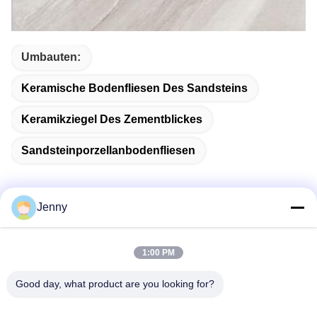
Umbauten:
Keramische Bodenfliesen Des Sandsteins
Keramikziegel Des Zementblickes
Sandsteinporzellanbodenfliesen
Jenny
Schnelle Kontaktaufnahme
1:00 PM
Adresse
Good day, what product are you looking for?
2 Stock 11, Nordbezirk 4 Block, Hua Yi International Expo
Mall, Wugang Road, Chancheng Area, Foshan City,