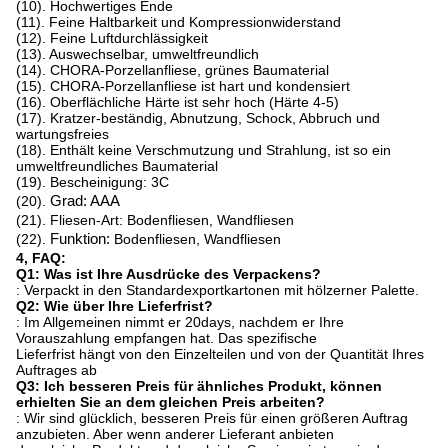
(10). Hochwertiges Ende
(11). Feine Haltbarkeit und Kompressionwiderstand
(12). Feine Luftdurchlässigkeit
(13). Auswechselbar, umweltfreundlich
(14). CHORA-Porzellanfliese, grünes Baumaterial
(15). CHORA-Porzellanfliese ist hart und kondensiert
(16). Oberflächliche Härte ist sehr hoch (Härte 4-5)
(17). Kratzer-beständig, Abnutzung, Schock, Abbruch und
wartungsfreies
(18). Enthält keine Verschmutzung und Strahlung, ist so ein
umweltfreundliches Baumaterial
(19). Bescheinigung: 3C
(20).
Grad: AAA
(21). Fliesen-Art: Bodenfliesen, Wandfliesen
(22).
Funktion:
Bodenfliesen, Wandfliesen
4, FAQ:
Q1: Was ist Ihre Ausdrücke des Verpackens?
: Verpackt in den Standardexportkartonen mit hölzerner Palette.
Q2: Wie über Ihre Lieferfrist?
: Im Allgemeinen nimmt er 20days, nachdem er Ihre
Vorauszahlung empfangen hat. Das spezifische
Lieferfrist hängt von den Einzelteilen und von der Quantität Ihres
Auftrages ab
Q3: Ich besseren Preis für ähnliches Produkt, können
erhielten Sie an dem gleichen Preis arbeiten?
: Wir sind glücklich, besseren Preis für einen größeren Auftrag
anzubieten. Aber wenn anderer Lieferant anbieten