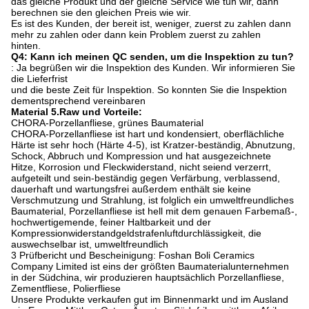
das gleiche Produkt und der gleiche Service wie tun wir, dann
berechnen sie den gleichen Preis wie wir.
Es ist des Kunden, der bereit ist, weniger, zuerst zu zahlen dann
mehr zu zahlen oder dann kein Problem zuerst zu zahlen
hinten.
Q4: Kann ich meinen QC senden, um die Inspektion zu tun?
: Ja begrüßen wir die Inspektion des Kunden. Wir informieren Sie
die Lieferfrist
und die beste Zeit für Inspektion. So konnten Sie die Inspektion
dementsprechend vereinbaren
Material 5.Raw und Vorteile:
CHORA-Porzellanfliese, grünes Baumaterial
CHORA-Porzellanfliese ist hart und kondensiert, oberflächliche
Härte ist sehr hoch (Härte 4-5), ist Kratzer-beständig, Abnutzung,
Schock, Abbruch und Kompression und hat ausgezeichnete
Hitze, Korrosion und Fleckwiderstand, nicht seiend verzerrt,
aufgeteilt und sein-beständig gegen Verfärbung, verblassend,
dauerhaft und wartungsfrei außerdem enthält sie keine
Verschmutzung und Strahlung, ist folglich ein umweltfreundliches
Baumaterial, Porzellanfliese ist hell mit dem genauen Farbemaß-,
hochwertigemende, feiner Haltbarkeit und der
Kompressionwiderstandgeldstrafenluftdurchlässigkeit, die
auswechselbar ist, umweltfreundlich
3 Prüfbericht und Bescheinigung: Foshan Boli Ceramics
Company Limited ist eins der größten Baumaterialunternehmen
in der Südchina, wir produzieren hauptsächlich Porzellanfliese,
Zementfliese, Polierfliese
Unsere Produkte verkaufen gut im Binnenmarkt und im Ausland