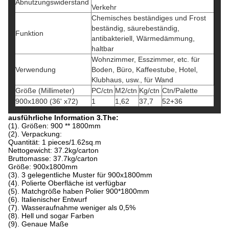
Abnutzungswiderstand
Verkehr
Chemisches beständiges und Frost
beständig, säurebeständig,
Funktion
antibakteriell, Wärmedämmung,
haltbar
Wohnzimmer, Esszimmer, etc. für
Verwendung
Boden, Büro, Kaffeestube, Hotel,
Klubhaus, usw., für Wand
Größe (Millimeter)
PC/ctn
M2/ctn
Kg/ctn
Ctn/Palette
900x1800 (36' x72)
1
1,62
37,7
52+36
ausführliche Information 3.The:
(1). Größen: 900 ** 1800mm
(2). Verpackung:
Quantität: 1 pieces/1.62sq.m
Nettogewicht: 37.2kg/carton
Bruttomasse: 37.7kg/carton
Größe: 900x1800mm
(3). 3 gelegentliche Muster für 900x1800mm
(4). Polierte Oberfläche ist verfügbar
(5). Matchgröße haben Polier 900*1800mm
(6). Italienischer Entwurf
(7). Wasseraufnahme weniger als 0,5%
(8). Hell und sogar Farben
(9). Genaue Maße