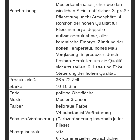
Musterkombination, eher wie den
Beschreibung
wirklichen Stein, natürlicher. 3. große
Pflasterung, mehr Atmosphäre. 4.
Rohstoff der hohen Qualität für
Fliesenembryo, doppelte
nullwasseraufnahme, aller
keramische Embryo, Zündung der
hohen Temperatur, hohes Maß
Verglasung. 5. produziert durch
Foshan-Hersteller, um die Qualität
sicherzustellen. 6. Latte und Ecke,
Steuerung der hohen Qualität.
Produkt-Maße
36 x 72 Zoll
Stärke
10-10.3mm
Ende
polierte Oberfläche
Muster
Muster 3random
Farben
hellgraue Farbe
V4-substantial Veränderung
Schatten-Veränderung
(Farbveränderung innerhalb jeder
Fliese)
Absorptionsrate
<0>
6 - kommerzieller beträchtlicher