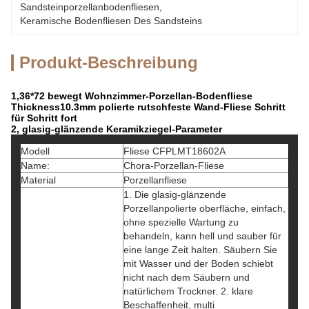
Sandsteinporzellanbodenfliesen
, 
Keramische Bodenfliesen Des Sandsteins
Produkt-Beschreibung
1,36*72 bewegt Wohnzimmer-Porzellan-Bodenfliese
Thickness10.3mm polierte rutschfeste Wand-Fliese Schritt
für Schritt fort
2, glasig-glänzende Keramikziegel-Parameter
Modell
Fliese CFPLMT18602A
Name:
Chora-Porzellan-Fliese
Material
Porzellanfliese
1. Die glasig-glänzende
Porzellanpolierte oberfläche, einfach,
ohne spezielle Wartung zu
behandeln, kann hell und sauber für
eine lange Zeit halten. Säubern Sie
mit Wasser und der Boden schiebt
nicht nach dem Säubern und
natürlichem Trockner. 2. klare
Beschaffenheit, multi