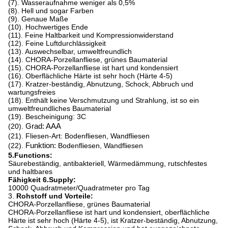
(7). Wasseraufnahme weniger als 0,5%
(8). Hell und sogar Farben
(9). Genaue Maße
(10). Hochwertiges Ende
(11). Feine Haltbarkeit und Kompressionwiderstand
(12). Feine Luftdurchlässigkeit
(13). Auswechselbar, umweltfreundlich
(14). CHORA-Porzellanfliese, grünes Baumaterial
(15). CHORA-Porzellanfliese ist hart und kondensiert
(16). Oberflächliche Härte ist sehr hoch (Härte 4-5)
(17). Kratzer-beständig, Abnutzung, Schock, Abbruch und
wartungsfreies
(18). Enthält keine Verschmutzung und Strahlung, ist so ein
umweltfreundliches Baumaterial
(19). Bescheinigung: 3C
(20).
Grad: AAA
(21). Fliesen-Art: Bodenfliesen, Wandfliesen
(22).
Funktion:
Bodenfliesen, Wandfliesen
5.Functions:
Säurebeständig, antibakteriell, Wärmedämmung, rutschfestes
und haltbares
Fähigkeit 6.Supply:
10000 Quadratmeter/Quadratmeter pro Tag
3.
Rohstoff und Vorteile:
CHORA-Porzellanfliese, grünes Baumaterial
CHORA-Porzellanfliese ist hart und kondensiert, oberflächliche
Härte ist sehr hoch (Härte 4-5), ist Kratzer-beständig, Abnutzung,