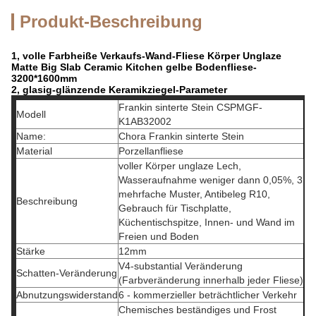
Produkt-Beschreibung
1, volle Farbheiße Verkaufs-Wand-Fliese Körper Unglaze
Matte Big Slab Ceramic Kitchen gelbe Bodenfliese-
3200*1600mm
2, glasig-glänzende Keramikziegel-Parameter
Frankin sinterte Stein CSPMGF-
Modell
K1AB32002
Name:
Chora Frankin sinterte Stein
Material
Porzellanfliese
voller Körper unglaze Lech,
Wasseraufnahme weniger dann 0,05%, 3
mehrfache Muster, Antibeleg R10,
Beschreibung
Gebrauch für Tischplatte,
Küchentischspitze, Innen- und Wand im
Freien und Boden
Stärke
12mm
V4-substantial Veränderung
Schatten-Veränderung
(Farbveränderung innerhalb jeder Fliese)
Abnutzungswiderstand
6 - kommerzieller beträchtlicher Verkehr
Chemisches beständiges und Frost