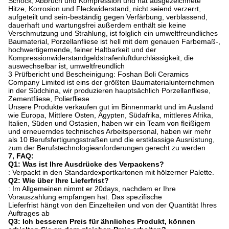
Schock, Abbruch und Kompression und hat ausgezeichnete
Hitze, Korrosion und Fleckwiderstand, nicht seiend verzerrt,
aufgeteilt und sein-beständig gegen Verfärbung, verblassend,
dauerhaft und wartungsfrei außerdem enthält sie keine
Verschmutzung und Strahlung, ist folglich ein umweltfreundliches
Baumaterial, Porzellanfliese ist hell mit dem genauen Farbemaß-,
hochwertigemende, feiner Haltbarkeit und der
Kompressionwiderstandgeldstrafenluftdurchlässigkeit, die
auswechselbar ist, umweltfreundlich
3 Prüfbericht und Bescheinigung: Foshan Boli Ceramics
Company Limited ist eins der größten Baumaterialunternehmen
in der Südchina, wir produzieren hauptsächlich Porzellanfliese,
Zementfliese, Polierfliese
Unsere Produkte verkaufen gut im Binnenmarkt und im Ausland
wie Europa, Mittlere Osten, Ägypten, Südafrika, mittleres Afrika,
Italien, Süden und Ostasien, haben wir ein Team von fleißigem
und erneuerndes technisches Arbeitspersonal, haben wir mehr
als 10 Berufsfertigungsstraßen und die erstklassige Ausrüstung,
zum der Berufstechnologieanforderungen gerecht zu werden
7, FAQ:
Q1: Was ist Ihre Ausdrücke des Verpackens?
: Verpackt in den Standardexportkartonen mit hölzerner Palette.
Q2: Wie über Ihre Lieferfrist?
: Im Allgemeinen nimmt er 20days, nachdem er Ihre
Vorauszahlung empfangen hat. Das spezifische
Lieferfrist hängt von den Einzelteilen und von der Quantität Ihres
Auftrages ab
Q3: Ich besseren Preis für ähnliches Produkt, können