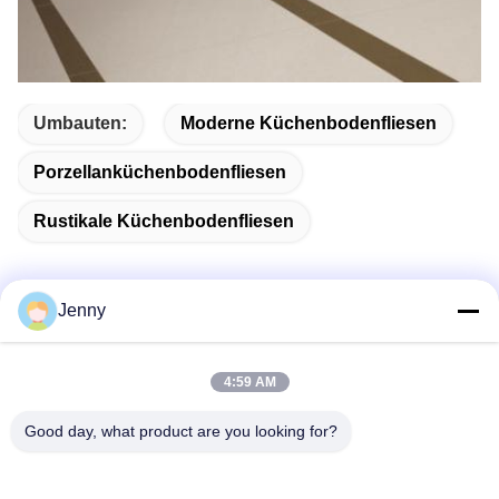
Umbauten:
Moderne Küchenbodenfliesen
Porzellanküchenbodenfliesen
Rustikale Küchenbodenfliesen
Jenny
Schnelle Kontaktaufnahme
4:59 AM
Adresse
Good day, what product are you looking for?
2 Stock 11, Nordbezirk 4 Block, Hua Yi International Expo
Mall, Wugang Road, Chancheng Area, Foshan City,
Guangdong, China.