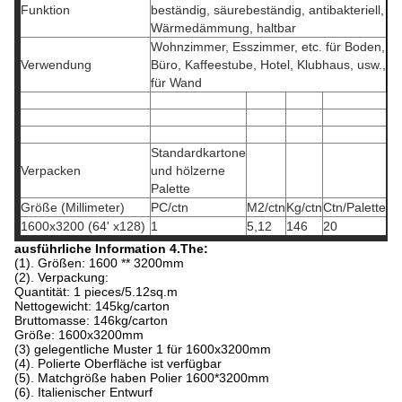
Funktion
beständig, säurebeständig, antibakteriell,
Wärmedämmung, haltbar
Wohnzimmer, Esszimmer, etc. für Boden,
Verwendung
Büro, Kaffeestube, Hotel, Klubhaus, usw.,
für Wand
Standardkartone
Verpacken
und hölzerne
Palette
Größe (Millimeter)
PC/ctn
M2/ctn
Kg/ctn
Ctn/Palette
1600x3200 (64' x128)
1
5,12
146
20
ausführliche Information 4.The:
(1). Größen: 1600 ** 3200mm
(2). Verpackung:
Quantität: 1 pieces/5.12sq.m
Nettogewicht: 145kg/carton
Bruttomasse: 146kg/carton
Größe: 1600x3200mm
(3) gelegentliche Muster 1 für 1600x3200mm
(4). Polierte Oberfläche ist verfügbar
(5). Matchgröße haben Polier 1600*3200mm
(6). Italienischer Entwurf