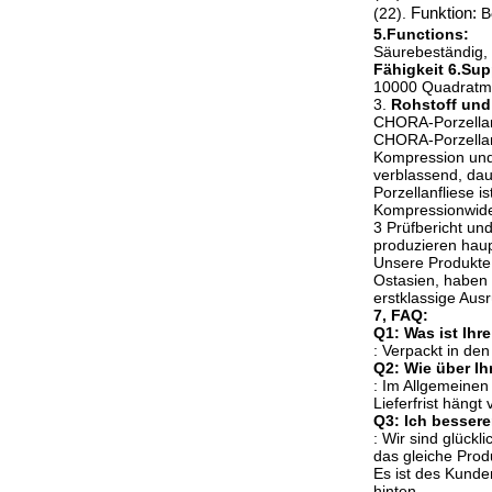
(22).
Funktion:
B
5.Functions:
Säurebeständig, 
Fähigkeit 6.Sup
10000 Quadratme
3.
Rohstoff und 
CHORA-Porzellan
CHORA-Porzellanf
Kompression und 
verblassend, dau
Porzellanfliese 
Kompressionwider
3 Prüfbericht un
produzieren haupt
Unsere Produkte 
Ostasien, haben 
erstklassige Aus
7, FAQ:
Q1: Was ist Ih
: Verpackt in de
Q2: Wie über Ihr
: Im Allgemeinen
Lieferfrist hängt
Q3: Ich bessere
: Wir sind glück
das gleiche Produ
Es ist des Kunde
hinten.