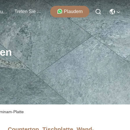
Treten Sie Mit Uns In Verbindung
Plaudern
Veranstaltungen
ten
aminam-Platte
Countertop, Tischplatte, Wand-