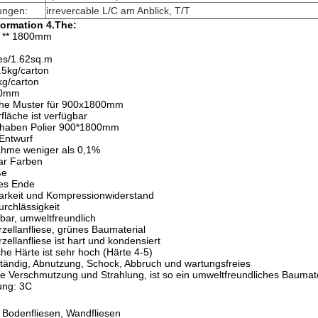
ungen:
irrevercable L/C am Anblick, T/T
formation 4.The:
0 ** 1800mm
ces/1.62sq.m
.5kg/carton
kg/carton
00mm
iche Muster für 900x1800mm
rfläche ist verfügbar
 haben Polier 900*1800mm
 Entwurf
ahme weniger als 0,1%
gar Farben
ße
ges Ende
barkeit und Kompressionwiderstand
urchlässigkeit
bar, umweltfreundlich
ellanfliese, grünes Baumaterial
ellanfliese ist hart und kondensiert
che Härte ist sehr hoch (Härte 4-5)
ständig, Abnutzung, Schock, Abbruch und wartungsfreies
ine Verschmutzung und Strahlung, ist so ein umweltfreundliches Baumate
ung: 3C
: Bodenfliesen, Wandfliesen