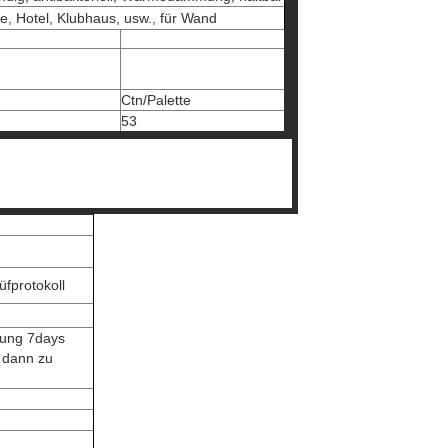
, Hotel, Klubhaus, usw., für Wand
Ctn/Palette
53
fprotokoll
lung 7days
e dann zu