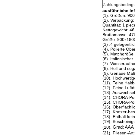
Zahlungsbeding
ausführliche In
(1). Größen: 90
(2). Verpackung:
Quantität: 1 pie
Nettogewicht: 46
Bruttomasse: 47
Größe: 900x18
(3) .4 gelegentl
(4). Polierte Obe
(5). Matchgröße
(6). Italienischer
(7). Wasseraufn
(8). Hell und so
(9). Genaue Ma
(10). Hochwerti
(11). Feine Halt
(12). Feine Luftd
(13). Auswechsel
(14). CHORA-Porz
(15). CHORA-Porz
(16). Oberflächli
(17). Kratzer-be
(18). Enthält ke
(19). Bescheinig
(20).
Grad: AAA
(21). Fliesen-Art