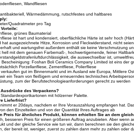
odenfliesen, Wandfliesen
antibakteriell, Wärmedämmung, rutschfestes und haltbares
ply:
ter/Quadratmeter pro Tag
Vorteile:
fliese, grünes Baumaterial
liese ist hart und kondensiert, oberflächliche Härte ist sehr hoch (Här
hat ausgezeichnete Hitze, Korrosion und Fleckwiderstand, nicht seiend
erhaft und wartungsfrei außerdem enthält sie keine Verschmutzung und 
ist hell mit dem genauen Farbemaß-, hochwertigemende, feiner Haltbark
standgeldstrafenluftdurchlässigkeit, die auswechselbar ist, umweltfre
d Bescheinigung: Foshan Boli Ceramics Company Limited ist eins der 
sächlich Porzellanfliese, Zementfliese, Polierfliese
verkaufen gut im Binnenmarkt und im Ausland wie Europa, Mittlere Osten
wir ein Team von fleißigem und erneuerndes technisches Arbeitsperson
rüstung, zum der Berufstechnologieanforderungen gerecht zu werden
re Ausdrücke des Verpackens?
n Standardexportkartonen mit hölzerner Palette.
e Lieferfrist?
 nimmt er 20days, nachdem er Ihre Vorauszahlung empfangen hat. Das
 von den Einzelteilen und von der Quantität Ihres Auftrages ab
n Preis für ähnliches Produkt, können erhielten Sie an dem gleich
lich, besseren Preis für einen größeren Auftrag anzubieten. Aber wenn a
kt und der gleiche Service wie tun wir, dann berechnen sie den gleiche
n, der bereit ist, weniger, zuerst zu zahlen dann mehr zu zahlen oder 