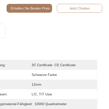
Erhalten Sie Besten Preis
Jetzt Chatten
ung:
3C Certificate  CE Certificate
Schwarze Farbe
12mm
team:
L/C, T/T Usw.
gsmaterial-Fähigkeit:
10000 Quadratmeter