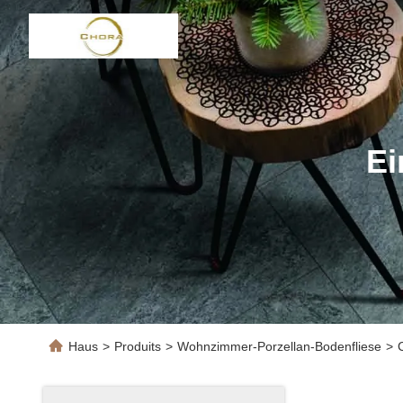
Ei
Haus
>
Produits
>
Wohnzimmer-Porzellan-Bodenfliese
>