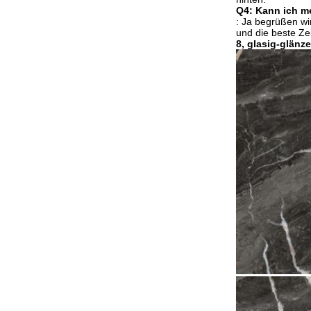
Q4: Kann ich m
: Ja begrüßen wir
und die beste Ze
8, glasig-glänz