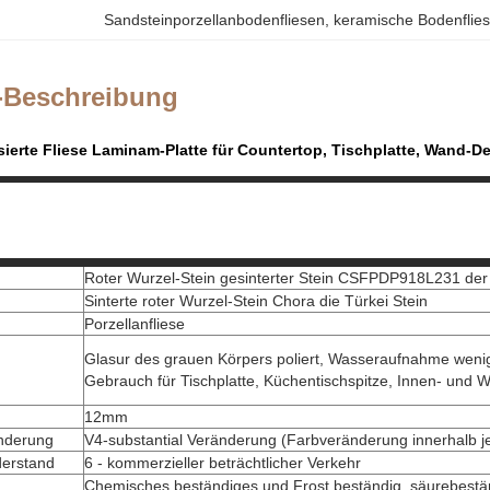
Sandsteinporzellanbodenfliesen
, 
keramische Bodenflie
-Beschreibung
sierte Fliese Laminam-Platte für Countertop, Tischplatte, Wand
Roter Wurzel-Stein gesinterter Stein CSFPDP918L231 der
Sinterte roter Wurzel-Stein Chora die Türkei Stein
Porzellanfliese
Glasur des grauen Körpers poliert, Wasseraufnahme weni
Gebrauch für Tischplatte, Küchentischspitze, Innen- und
12mm
nderung
V4-substantial Veränderung (Farbveränderung innerhalb je
erstand
6 - kommerzieller beträchtlicher Verkehr
Chemisches beständiges und Frost beständig, säurebestän