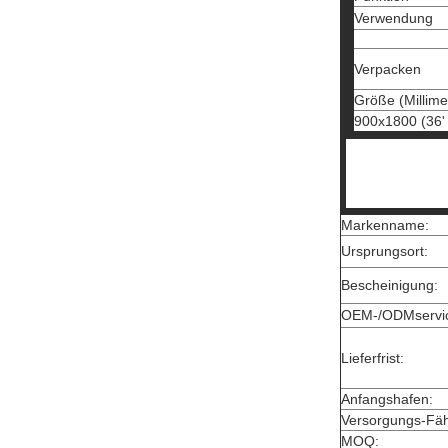
Verwendung
Verpacken
Größe (Millime
900x1800 (36'
Markenname:
Ursprungsort:
Bescheinigung:
OEM-/ODMservi
Lieferfrist:
Anfangshafen:
Versorgungs-Fähi
MOQ: