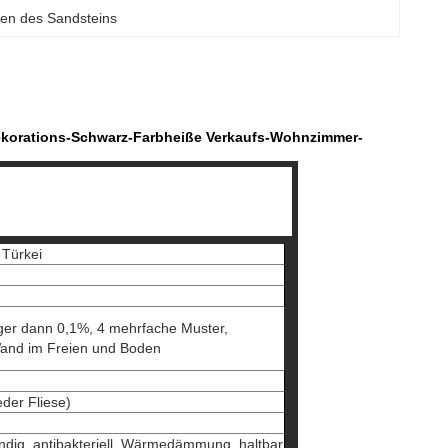
sen des Sandsteins
-Dekorations-Schwarz-Farbheiße Verkaufs-Wohnzimmer-
 Türkei
ger dann 0,1%, 4 mehrfache Muster,
 Wand im Freien und Boden
der Fliese)
dig, antibakteriell, Wärmedämmung, haltbar