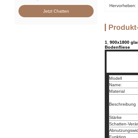
Hervorheben:
Jetzt Chatten
Produkt
1
,
900x1800 gla
Bodenfliese
Modell
Name:
Material
Beschreibung
Stärke
Schatten-Verä
Abnutzungswid
Funktion