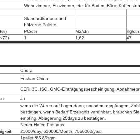
Wohnzimmer, Esszimmer, etc. für Boden, Büro, Kaffeestube
Standardkartone und
hölzerne Palette
ter)
PC/ctn
M2/ctn
Kg/ctn
 x72)
1
1,62
47
Chora
Foshan China
CER, 3C, ISO, GMC-Eintragungsbescheinigung, Abnahmeprü
ce:
Ja
wenn die Waren auf Lager dann, nachdem empfangen, Zah
bestätigen, wenn Bedarf Erzeugnis vereinbart, brauchen Si
empfing, Ablagerung 25days zu bestätigen.
Neuer Hafen Foshans
gkeit:
21000/day, 630000/Month, 7560000/year
1pallet /85.86sqm