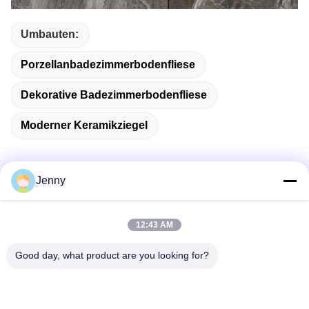
Umbauten:
Porzellanbadezimmerbodenfliese
Dekorative Badezimmerbodenfliese
Moderner Keramikziegel
Jenny
Schnelle Kontaktaufnahme
12:43 AM
Adresse
Good day, what product are you looking for?
2 Stock 11, Nordbezirk 4 Block, Hua Yi International Expo
Mall, Wugang Road, Chancheng Area, Foshan City,
Guangdong, China.