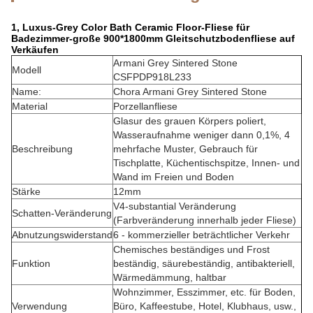
1, Luxus-Grey Color Bath Ceramic Floor-Fliese für
Badezimmer-große 900*1800mm Gleitschutzbodenfliese auf
Verkäufen
Armani Grey Sintered Stone
Modell
CSFPDP918L233
Name:
Chora Armani Grey Sintered Stone
Material
Porzellanfliese
Glasur des grauen Körpers poliert,
Wasseraufnahme weniger dann 0,1%, 4
Beschreibung
mehrfache Muster, Gebrauch für
Tischplatte, Küchentischspitze, Innen- und
Wand im Freien und Boden
Stärke
12mm
V4-substantial Veränderung
Schatten-Veränderung
(Farbveränderung innerhalb jeder Fliese)
Abnutzungswiderstand
6 - kommerzieller beträchtlicher Verkehr
Chemisches beständiges und Frost
Funktion
beständig, säurebeständig, antibakteriell,
Wärmedämmung, haltbar
Wohnzimmer, Esszimmer, etc. für Boden,
Verwendung
Büro, Kaffeestube, Hotel, Klubhaus, usw.,