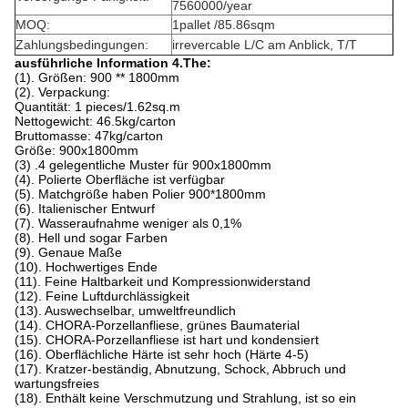
7560000/year
MOQ:
1pallet /85.86sqm
Zahlungsbedingungen:
irrevercable L/C am Anblick, T/T
ausführliche Information 4.The:
(1). Größen: 900 ** 1800mm
(2). Verpackung:
Quantität: 1 pieces/1.62sq.m
Nettogewicht: 46.5kg/carton
Bruttomasse: 47kg/carton
Größe: 900x1800mm
(3) .4 gelegentliche Muster für 900x1800mm
(4). Polierte Oberfläche ist verfügbar
(5). Matchgröße haben Polier 900*1800mm
(6). Italienischer Entwurf
(7). Wasseraufnahme weniger als 0,1%
(8). Hell und sogar Farben
(9). Genaue Maße
(10). Hochwertiges Ende
(11). Feine Haltbarkeit und Kompressionwiderstand
(12). Feine Luftdurchlässigkeit
(13). Auswechselbar, umweltfreundlich
(14). CHORA-Porzellanfliese, grünes Baumaterial
(15). CHORA-Porzellanfliese ist hart und kondensiert
(16). Oberflächliche Härte ist sehr hoch (Härte 4-5)
(17). Kratzer-beständig, Abnutzung, Schock, Abbruch und
wartungsfreies
(18). Enthält keine Verschmutzung und Strahlung, ist so ein